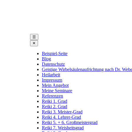
Praxis für geisti
☰
✕
Beispiel-Seite
Blog
Datenschutz
Geistige Wirbelsäulenaufrichtung nach Dr. Web
Heilarbeit
Impressum
Mein Angebot
Meine Seminare
Referenzen
Reiki 1. Grad
Reiki 2. Grad
Reiki 3. Meister-Grad
Reiki 4. Lehrer-Grad
Reiki 5. + 6. Großmeistergrad
Reiki 7. Weisheitsgrad