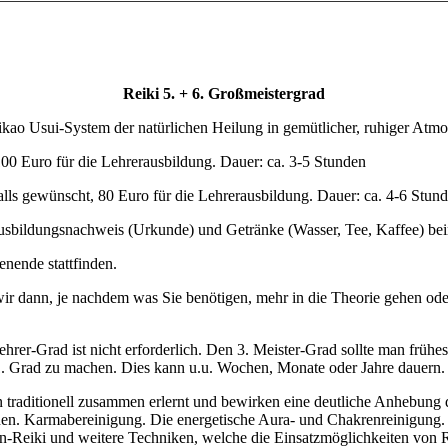
Reiki 5. + 6. Großmeistergrad
ikao Usui-System der natürlichen Heilung in gemütlicher, ruhiger Atmo
100 Euro für die Lehrerausbildung. Dauer: ca. 3-5 Stunden
falls gewünscht, 80 Euro für die Lehrerausbildung. Dauer: ca. 4-6 Stun
 Ausbildungsnachweis (Urkunde) und Getränke (Wasser, Tee, Kaffee) be
nende stattfinden.
 wir dann, je nachdem was Sie benötigen, mehr in die Theorie gehen od
ehrer-Grad ist nicht erforderlich. Den 3. Meister-Grad sollte man frühe
. Grad zu machen. Dies kann u.u. Wochen, Monate oder Jahre dauern. S
traditionell zusammen erlernt und bewirken eine deutliche Anhebung 
nen. Karmabereinigung. Die energetische Aura- und Chakrenreinigung.
-Reiki und weitere Techniken, welche die Einsatzmöglichkeiten von Rei