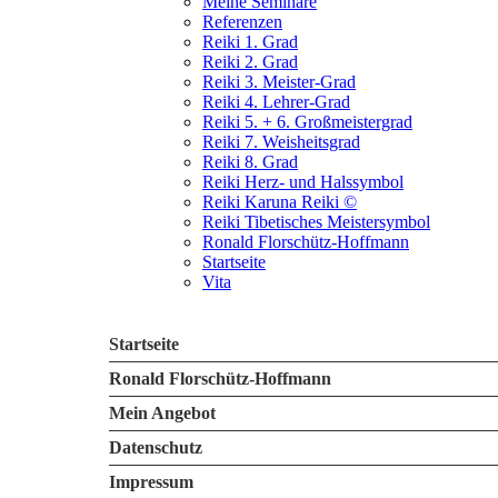
Meine Seminare
Referenzen
Reiki 1. Grad
Reiki 2. Grad
Reiki 3. Meister-Grad
Reiki 4. Lehrer-Grad
Reiki 5. + 6. Großmeistergrad
Reiki 7. Weisheitsgrad
Reiki 8. Grad
Reiki Herz- und Halssymbol
Reiki Karuna Reiki ©
Reiki Tibetisches Meistersymbol
Ronald Florschütz-Hoffmann
Startseite
Vita
Startseite
Ronald Florschütz-Hoffmann
Mein Angebot
Datenschutz
Impressum